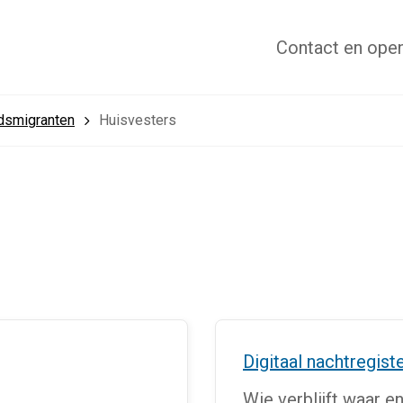
Contact
en open
dsmigranten
Huisvesters
Digitaal nachtregist
Wie verblijft waar e