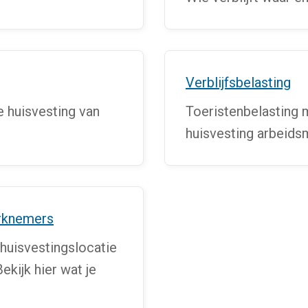
Verblijfsbelasting
e huisvesting van
Toeristenbelasting 
huisvesting arbeids
erknemers
n huisvestingslocatie
kijk hier wat je