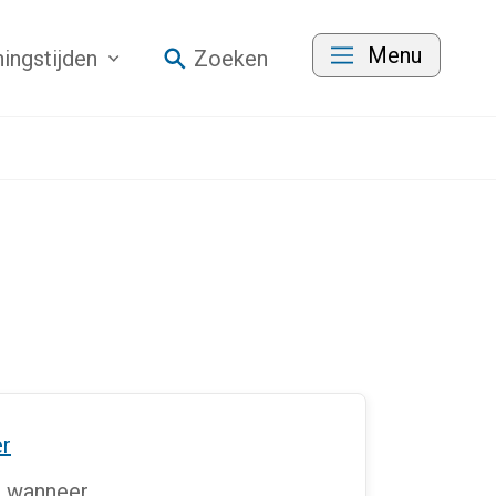
Menu
ingstijden
Zoeken
er
n wanneer.