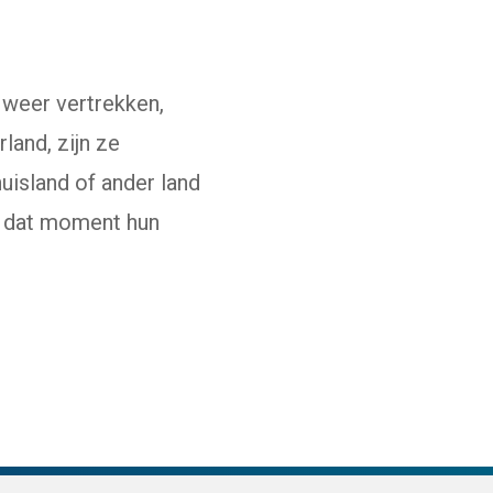
 weer vertrekken,
and, zijn ze
huisland of ander land
op dat moment hun
site)