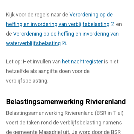
Kijk voor de regels naar de
Verordening op de
heffing en invordering van verblijfsbelasting
(Deze link
en
de
Verordening op de heffing en invordering van
waterverblijfsbelasting
(Deze link gaat naar een exter
.
Let op: Het invullen van
het nachtregister
is niet
hetzelfde als aangifte doen voor de
verblijfsbelasting.
Belastingsamenwerking Rivierenland
Belastingsamenwerking Rivierenland (BSR in Tiel)
voert de taken rond de verblijfsbelasting namens
de gemeente Maasdriel uit. Je word door de BSR