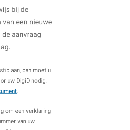
ijs bij de
een externe website)
n van een nieuwe
a de aanvraag
aag.
dstip aan, dan moet u
oor uw DigiD nodig.
cument
.
ig om een verklaring
tnummer van uw