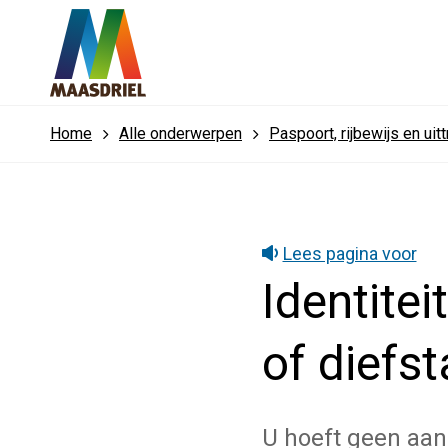
Home
Alle onderwerpen
Paspoort, rijbewijs en uit
Lees pagina voor
Identitei
of diefst
U hoeft geen aang