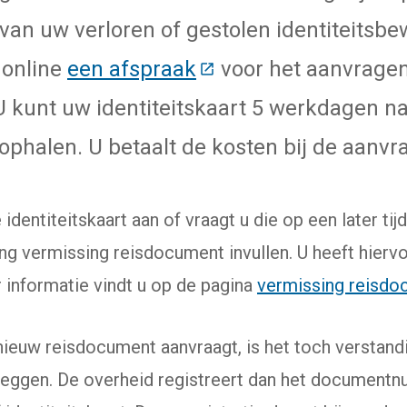
an uw verloren of gestolen identiteitsbew
online
een afspraak
(Deze link gaat naar 
voor het aanvrage
 U kunt uw identiteitskaart 5 werkdagen n
ophalen. U betaalt de kosten bij de aanvr
identiteitskaart aan of vraagt u die op een later tij
ing vermissing reisdocument invullen. U heeft hierv
 informatie vindt u op de pagina
vermissing reisdo
 nieuw reisdocument aanvraagt, is het toch verstand
 leggen. De overheid registreert dan het documen