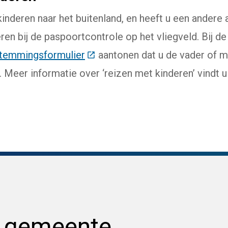
kinderen naar het buitenland, en heeft u een ander
ren bij de paspoortcontrole op het vliegveld. Bij d
temmingsformulier
(Deze link gaat naar een extern
aantonen dat u de vader of m
. Meer informatie over ‘reizen met kinderen’ vindt 
e link gaat naar een externe website)
e gemeente