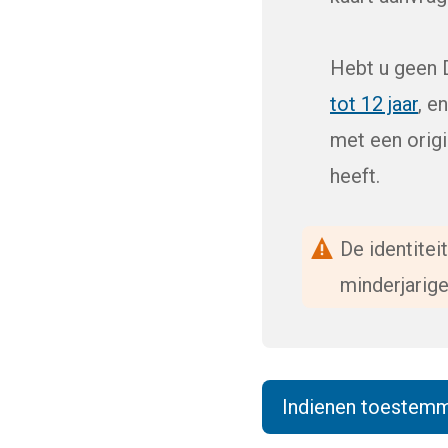
Hebt u geen 
tot 12 jaar
, e
met een origi
heeft.
De identitei
minderjarige
Indienen toestemm
(D