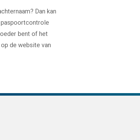
e achternaam? Dan kan
e paspoortcontrole
e website)
oeder bent of het
u op de website van