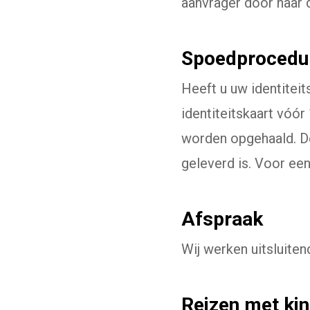
aanvrager door naar 
Spoedprocedu
Heeft u uw identiteit
identiteitskaart vóó
worden opgehaald. De
geleverd is. Voor een
Afspraak
Wij werken uitsluiten
Reizen met ki