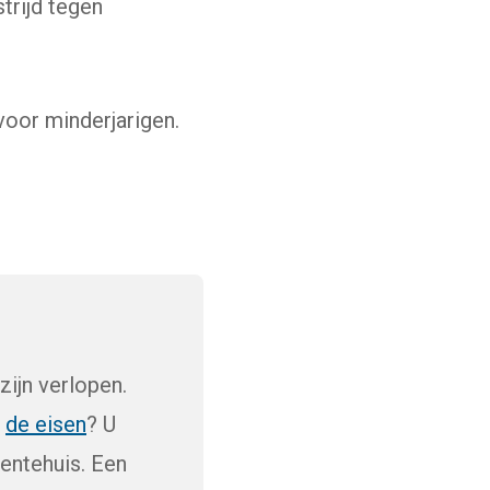
strijd tegen
voor minderjarigen.
te)
zijn verlopen.
p
de eisen
? U
entehuis. Een