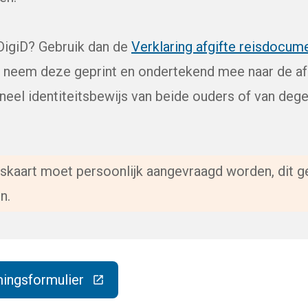
DigiD? Gebruik dan de
Verklaring afgifte reisdocum
n neem deze geprint en ondertekend mee naar de a
neel identiteitsbewijs van beide ouders of van deg
tskaart moet persoonlijk aangevraagd worden, dit g
n.
ingsformulier
eze link gaat naar een externe website)