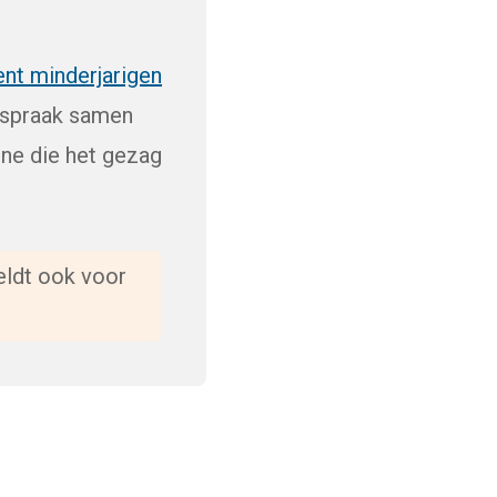
ent minderjarigen
fspraak samen
ene die het gezag
eldt ook voor