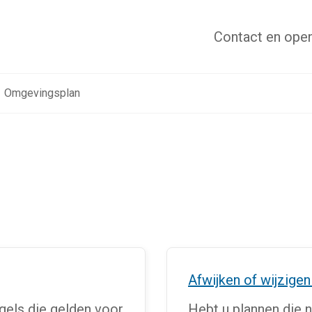
Contact
en open
Omgevingsplan
Afwijken of wijzige
egels die gelden voor
Hebt u plannen die n