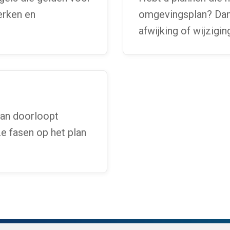
erken en
omgevingsplan? Dan 
afwijking of wijzigi
lan doorloopt
ze fasen op het plan