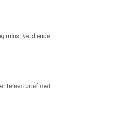
ng minst verdiende
ente een brief met
gaat naar een externe website)