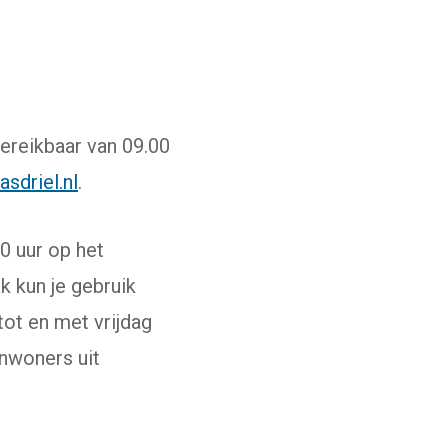
k gaat naar een externe website)
ereikbaar van 09.00
sdriel.nl
.
0 uur op het
 kun je gebruik
ot en met vrijdag
inwoners uit