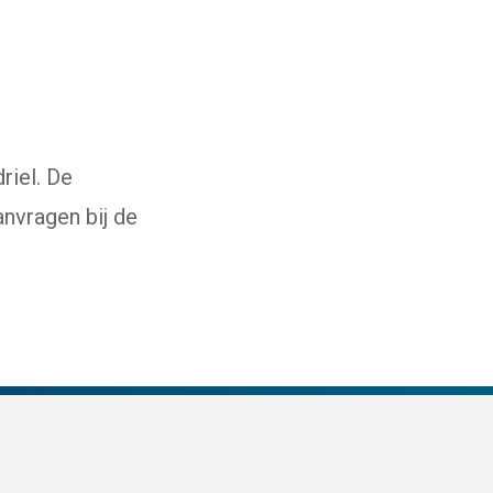
en externe website)
iel. De
anvragen bij de