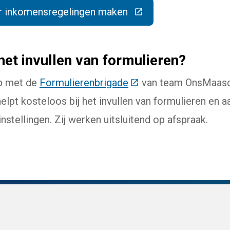
r inkomensregelingen maken
(Deze link gaat naar een externe website)
 het invullen van formulieren?
p met de
Formulierenbrigade
(Deze link gaat naar e
van team OnsMaasdr
lpt kosteloos bij het invullen van formulieren en a
stellingen. Zij werken uitsluitend op afspraak.