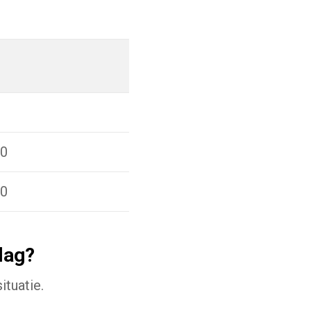
00
00
lag?
ituatie.