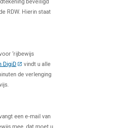
ndtekening beveiligd
 de RDW. Hierin staat
 naar een externe website)
voor ‘rijbewijs
n DigiD
(Deze link gaat naar een externe website)
vindt u alle
minuten de verlenging
ijs.
vangt een e-mail van
bewijs mee, dat moet u