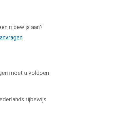
een rijbewijs aan?
aanvragen
.
egen moet u voldoen
ederlands rijbewijs