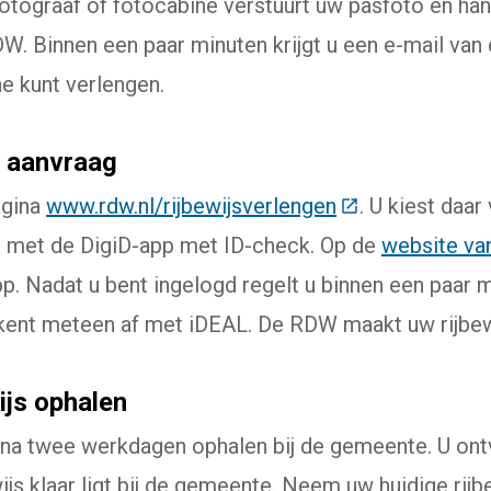
fotograaf of fotocabine verstuurt uw pasfoto en ha
DW. Binnen een paar minuten krijgt u een e-mail van
ne kunt verlengen.
e aanvraag
agina
www.rdw.nl/rijbewijsverlengen
(Deze link gaat
. U kiest daar 
in met de DigiD-app met ID-check. Op de
website va
p. Nadat u bent ingelogd regelt u binnen een paar 
rekent meteen af met iDEAL. De RDW maakt uw rijbew
ijs ophalen
al na twee werkdagen ophalen bij de gemeente. U ont
js klaar ligt bij de gemeente. Neem uw huidige rij