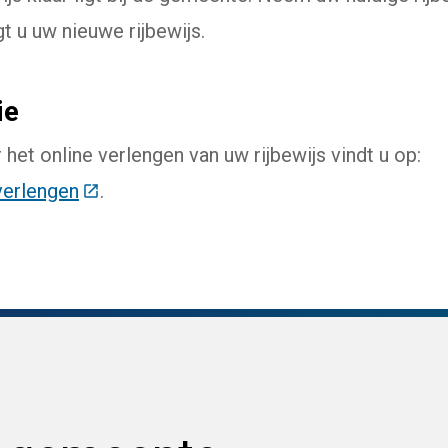
gt u uw nieuwe rijbewijs.
ie
het online verlengen van uw rijbewijs vindt u op:
verlengen
(Deze link gaat naar een externe website)
.