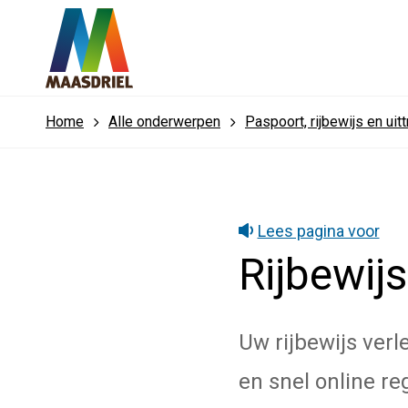
Home
Alle onderwerpen
Paspoort, rijbewijs en uit
Lees pagina voor
Rijbewij
Uw rijbewijs ver
en snel online re