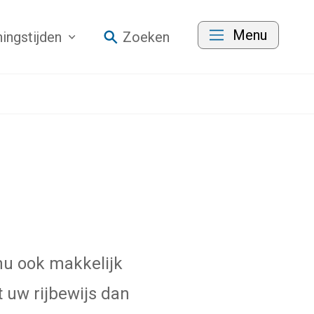
Menu
ingstijden
Zoeken
nu ook makkelijk
k gaat naar een externe website)
t uw rijbewijs dan