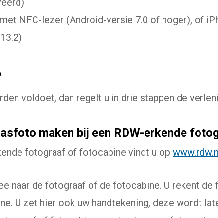
veerd)
met NFC-lezer (Android-versie 7.0 of hoger), of i
 13.2)
?
den voldoet, dan regelt u in drie stappen de verleni
pasfoto maken bij een RDW-erkende foto
ende fotograaf of fotocabine vindt u op
www.rdw.nl
 naar de fotograaf of de fotocabine. U rekent de f
ine. U zet hier ook uw handtekening, deze wordt lat