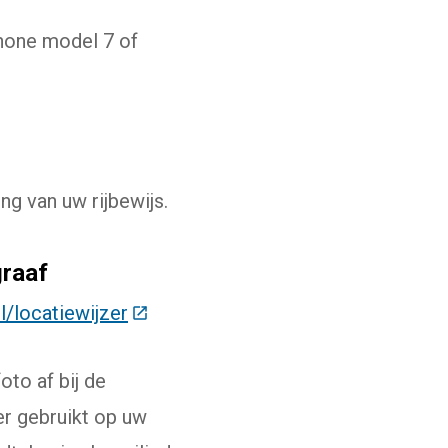
Phone model 7 of
ng van uw rijbewijs.
graaf
/locatiewijzer
(Deze link gaat naar een externe web
oto af bij de
er gebruikt op uw