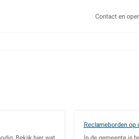
Contact
en open
Reclameborden op 
odig. Bekijk hier wat
In de gemeente is h