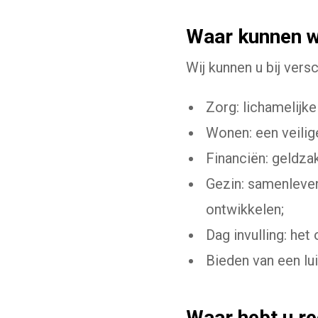
Waar kunnen w
Wij kunnen u bij vers
Zorg: lichamelijk
Wonen: een veilig
Financiën: geldza
Gezin: samenleven
ontwikkelen;
Dag invulling: he
Bieden van een lu
Waar hebt u re