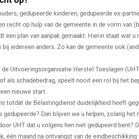
uders, gedupeerde kinderen, gedupeerde ex-partner
n recht op hulp van de gemeente in de vorm van (b
 een plan van aanpak gemaakt. Hierin staat wat u 
 is bij iedereen anders. Zo kan de gemeente ook (and
n de Uitvoeringsorganisatie Herstel Toeslagen (UHT
 als schadebedrag, speelt nooit een rol bij het be
 een nieuwe start.
ons totdat de Belastingdienst duidelijkheid heeft ge
s gedupeerde? Dan blijven we u helpen, zolang het n
s door UHT dat u volgens hen niet gedupeerd bent? D
ak, één maand na ontvangst van de eindbeschikking 