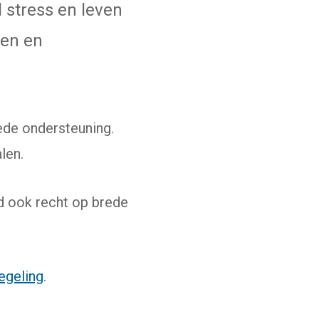
 stress en leven
pen en
rede ondersteuning.
len.
nd ook recht op brede
egeling
.