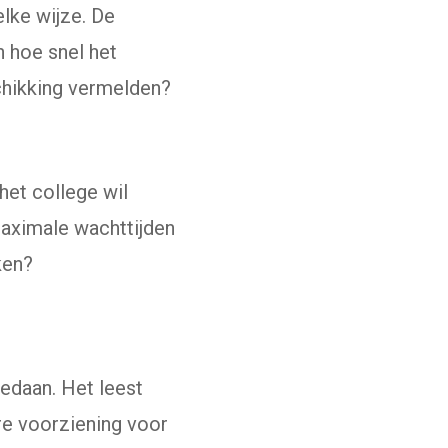
elke wijze. De
n hoe snel het
chikking vermelden?
het college wil
maximale wachttijden
ken?
gedaan. Het leest
re voorziening voor