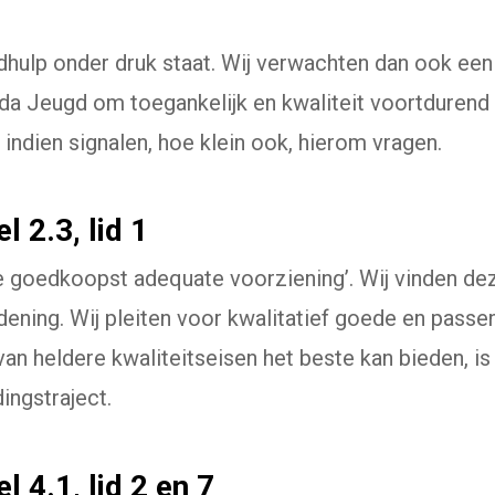
dhulp onder druk staat. Wij verwachten dan ook een 
 Jeugd om toegankelijk en kwaliteit voortdurend 
n indien signalen, hoe klein ook, hierom vragen.
l 2.3, lid 1
de goedkoopst adequate voorziening’. Wij vinden de
dening. Wij pleiten voor kwalitatief goede en passe
an heldere kwaliteitseisen het beste kan bieden, i
ingstraject.
l 4.1, lid 2 en 7