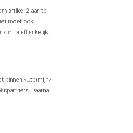
om artikel 2 aan te
 het moet ook
n om onafhankelijk
dt binnen <…termijn>
ekspartners. Daarna