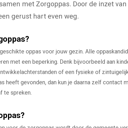
samen met Zorgoppas. Door de inzet van
 een gerust hart even weg.
rgoppas?
geschikte oppas voor jouw gezin. Alle oppaskandi
eren met een beperking. Denk bijvoorbeeld aan kin
twikkelachterstanden of een fysieke of zintuigelij
 heeft gevonden, dan kun je daarna zelf contact 
 te spreken.
goppas?
ten voor de zorgoppas wordt door de gemeente ve