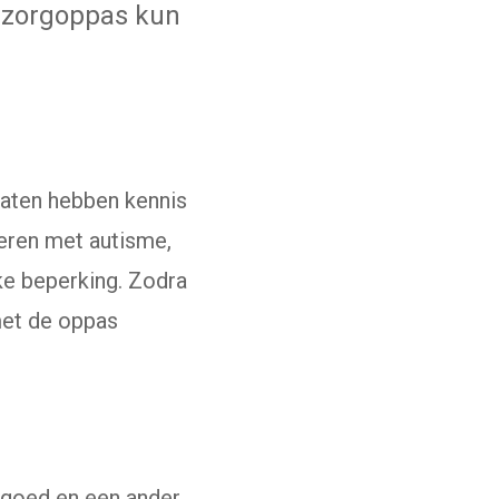
 zorgoppas kun
daten hebben kennis
deren met autisme,
ke beperking. Zodra
met de oppas
rgoed en een ander