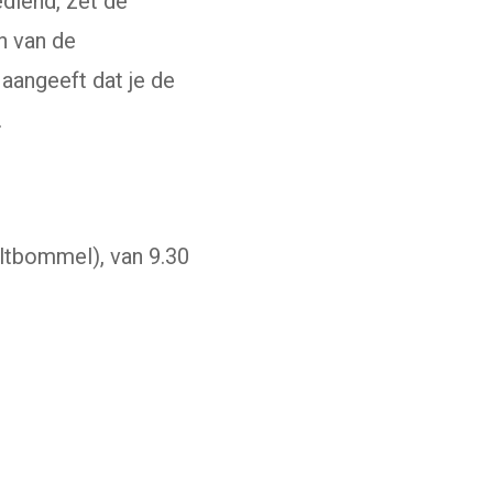
diend, zet de
n van de
aangeeft dat je de
.
ltbommel), van 9.30