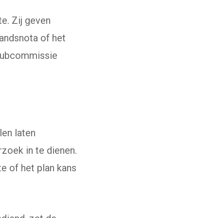
e. Zij geven
tandsnota of het
e subcommissie
en laten
zoek in te dienen.
 of het plan kans
ze link gaat naar een externe website)