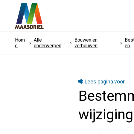
Hom
Alle
Bouwen en
Bes
e
onderwerpen
verbouwen
en
Lees pagina voor
Bestemm
wijzigin