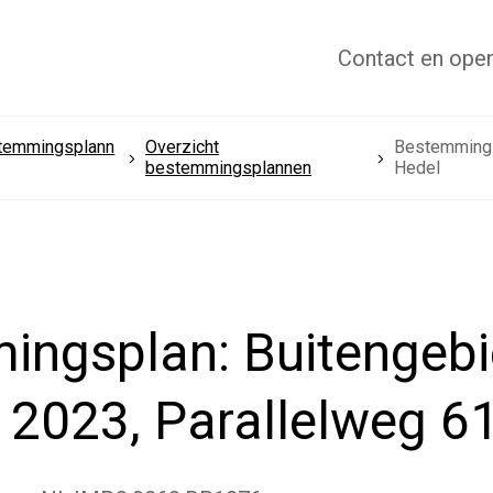
Contact
en open
temmingsplann
Overzicht
Bestemmingsp
bestemmingsplannen
Hedel
ingsplan: Buitengeb
g 2023, Parallelweg 6