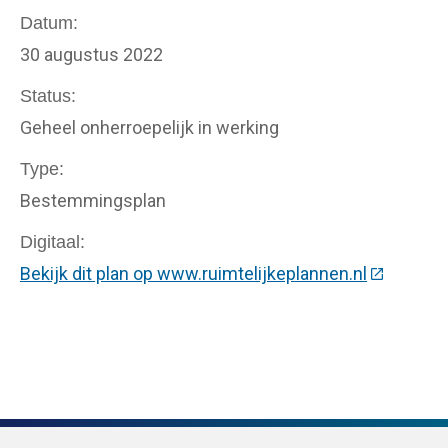
Datum
30 augustus 2022
Status
Geheel onherroepelijk in werking
Type
Bestemmingsplan
Digitaal
Bekijk dit plan op www.ruimtelijkeplannen.nl
(Deze link