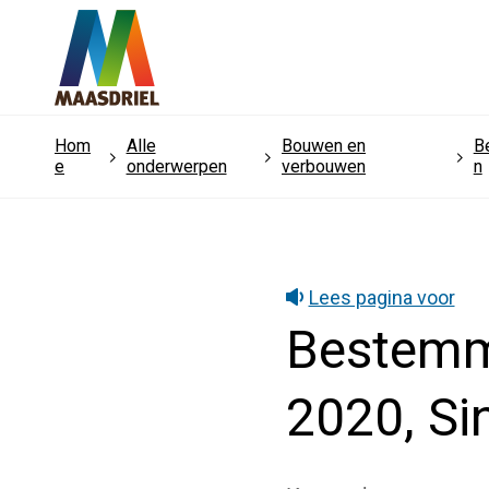
Hom
Alle
Bouwen en
B
e
onderwerpen
verbouwen
n
Lees pagina voor
Bestemmi
2020, Si