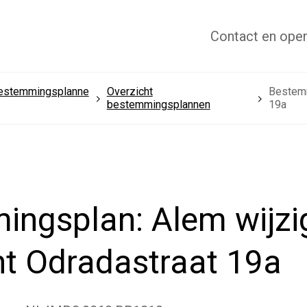
Contact
en open
estemmingsplanne
Overzicht
Bestemm
bestemmingsplannen
19a
ngsplan: Alem wijzi
nt Odradastraat 19a