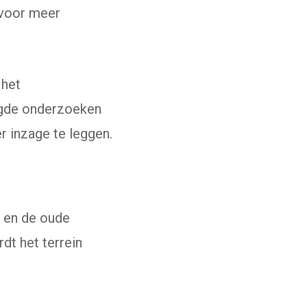
 voor meer
 het
digde onderzoeken
 inzage te leggen.
l en de oude
t het terrein