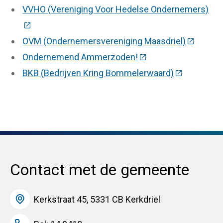
VVHO (Vereniging Voor Hedelse Ondernemers)
(Deze link gaat naar een externe website)
OVM (Ondernemersvereniging Maasdriel)
(Deze lin
Ondernemend Ammerzoden!
(Deze link gaat naar 
BKB (Bedrijven Kring Bommelerwaard)
(Deze link g
Contact met de gemeente
Kerkstraat 45, 5331 CB Kerkdriel