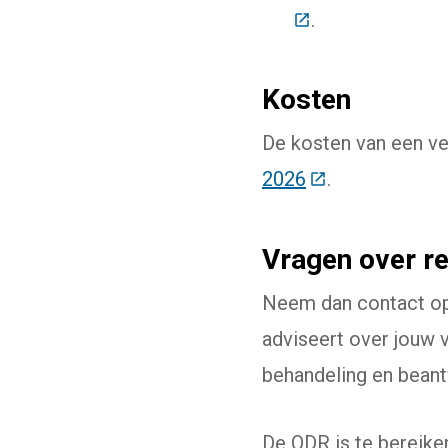
(Deze link gaat n
.
Kosten
De kosten van een ve
2026
(Deze link gaat
.
Vragen over r
Neem dan contact o
adviseert over jouw 
behandeling en bean
De ODR is te bereike