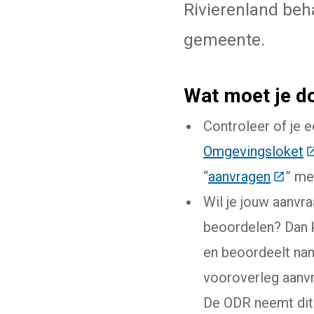
Rivierenland be
gemeente.
Wat moet je d
Controleer of je 
Omgevingsloket
(
“
aanvragen
(Deze 
” me
Wil je jouw aanvr
beoordelen? Dan k
en beoordeelt nam
vooroverleg aanvr
De ODR neemt dit 