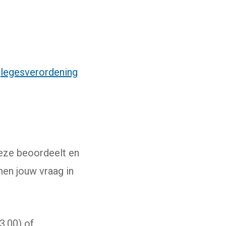
e
legesverordening
 link gaat naar een externe website)
Deze beoordeelt en
en jouw vraag in
3.00) of