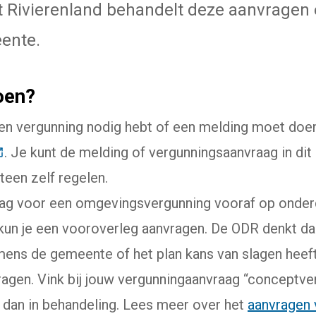
 Rivierenland behandelt deze aanvragen
ente.
oen?
een vergunning nodig hebt of een melding moet doen
Deze link gaat naar een externe website)
. Je kunt de melding of vergunningsaanvraag in dit
link gaat naar een externe website)
teen zelf regelen.
aag voor een omgevingsvergunning vooraf op onder
un je een vooroverleg aanvragen. De ODR denkt da
ens de gemeente of het plan kans van slagen heeft.
agen. Vink bij jouw vergunningaanvraag “conceptve
dan in behandeling. Lees meer over het
aanvragen 