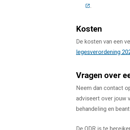
(Deze link gaat n
.
Kosten
De kosten van een ve
legesverordening 20
Vragen over e
Neem dan contact o
adviseert over jouw 
behandeling en bean
De ODR is te bereike