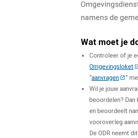
Omgevingsdienst
namens de geme
Wat moet je d
Controleer of je 
Omgevingsloket
(
“
aanvragen
(Deze 
” me
Wil je jouw aanvr
beoordelen? Dan k
en beoordeelt nam
vooroverleg aanvr
De ODR neemt dit 