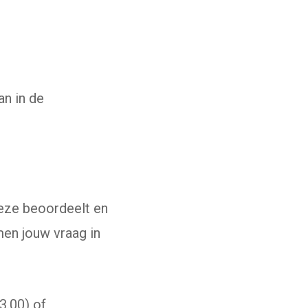
n in de
 link gaat naar een externe website)
Deze beoordeelt en
en jouw vraag in
3.00) of