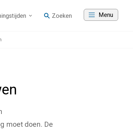
Menu
ingstijden
Zoeken
n
wen
n
g moet doen. De