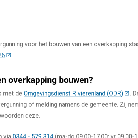
aar een externe website)
rgunning voor het bouwen van een overkapping staa
26
(Deze link gaat naar een externe website)
.
en overkapping bouwen?
p met de
Omgevingsdienst Rivierenland (ODR)
(Deze
. 
vergunning of melding namens de gemeente. Zij nem
twoorden deze.
n via
0344 - 579 314
(ma-do 09.00-17.00; vr 09.00-1