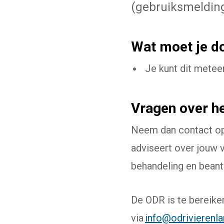
(gebruiksmelding
Wat moet je d
Je kunt dit metee
Vragen over h
Neem dan contact o
adviseert over jouw 
behandeling en bean
De ODR is te bereike
via
info@odrivierenla