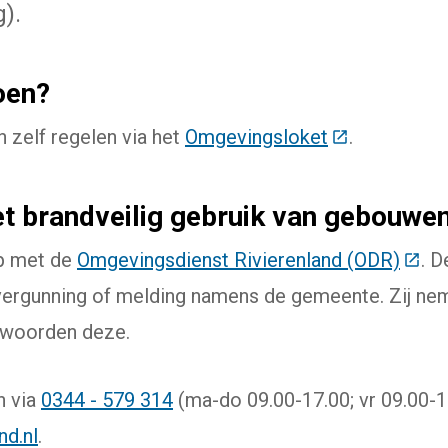
).
oen?
n zelf regelen via het
Omgevingsloket
(Deze link ga
.
et brandveilig gebruik van gebouwe
p met de
Omgevingsdienst Rivierenland (ODR)
(Deze
. 
vergunning of melding namens de gemeente. Zij nem
twoorden deze.
n via
0344 - 579 314
(ma-do 09.00-17.00; vr 09.00-1
nd.nl
.