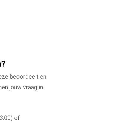
at naar een externe website)
n?
 link gaat naar een externe website)
Deze beoordeelt en
en jouw vraag in
3.00) of