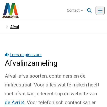
Contact
Me
Afval
Home
Lees pagina voor
Afvalinzameling
Afval, afvalsoorten, containers en de
milieustraat. Voor alles wat te maken heeft
met afval kan je terecht op de website van
de Avri
(Deze link gaat naar een externe websit
. Voor telefonisch contact kan er