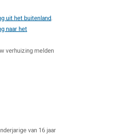
g uit het buitenland
.
ng naar het
uw verhuizing melden
derjarige van 16 jaar