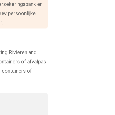
Verzekeringsbank en
 uw persoonlijke
n externe website)
r.
ing Rivierenland
ontainers of afvalpas
 containers of
eze link gaat naar een externe website)