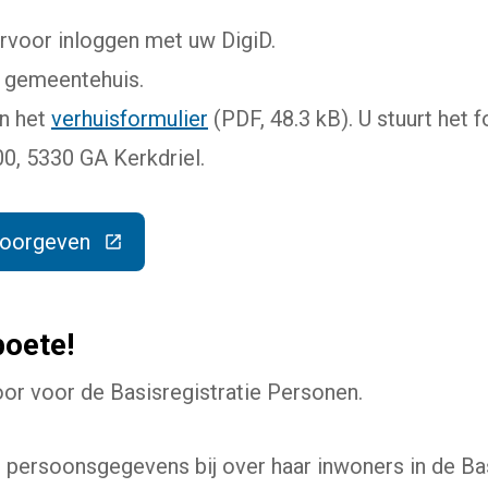
ervoor inloggen met uw DigiD.
t gemeentehuis.
an het
verhuisformulier
(PDF, 48.3 kB). U stuurt het 
0, 5330 GA Kerkdriel.
doorgeven
e link gaat naar een externe website)
oete!
r voor de Basisregistratie Personen.
persoonsgegevens bij over haar inwoners in de Bas