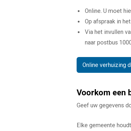
Online. U moet hi
Op afspraak in he
Via het invullen v
naar postbus 1000
Online verhuizing 
(Dez
Voorkom een b
Geef uw gegevens doo
Elke gemeente houdt 