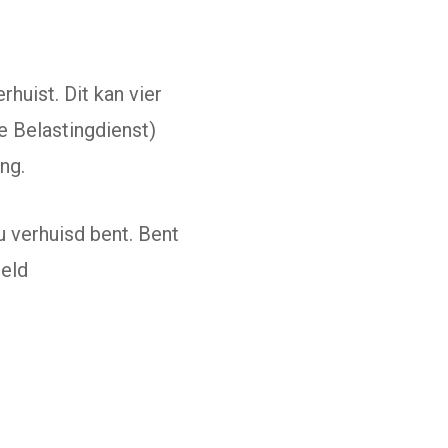
huist. Dit kan vier
e Belastingdienst)
ng.
u verhuisd bent. Bent
eeld