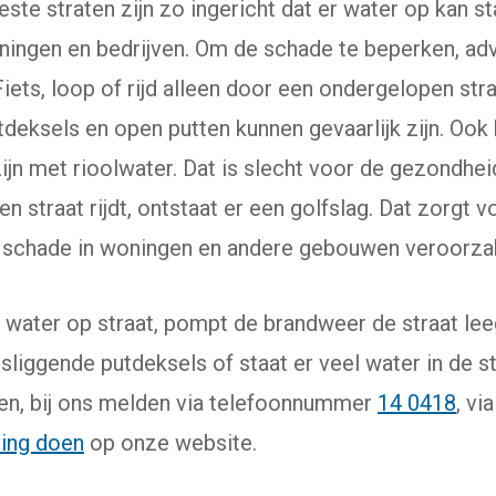
ste straten zijn zo ingericht dat er water op kan st
oningen en bedrijven. Om de schade te beperken, a
 Fiets, loop of rijd alleen door een ondergelopen str
deksels en open putten kunnen gevaarlijk zijn. Ook
jn met rioolwater. Dat is slecht voor de gezondhei
 straat rijdt, ontstaat er een golfslag. Dat zorgt 
n schade in woningen en andere gebouwen veroorza
 water op straat, pompt de brandweer de straat leeg
sliggende putdeksels of staat er veel water in de str
en, bij ons melden via telefoonnummer
14 0418
, vi
ding doen
op onze website.