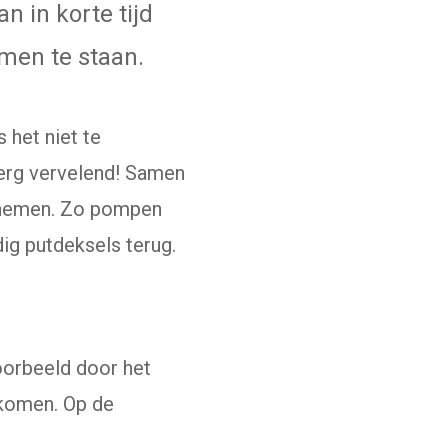
 in korte tijd
men te staan.
 het niet te
k erg vervelend! Samen
 nemen. Zo pompen
ig putdeksels terug.
oorbeeld door het
rkomen. Op de