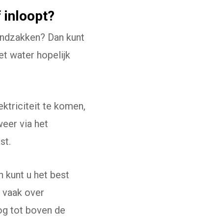
 inloopt?
zandzakken? Dan kunt
et water hopelijk
ektriciteit te komen,
weer via het
st.
n kunt u het best
 vaak over
nog tot boven de