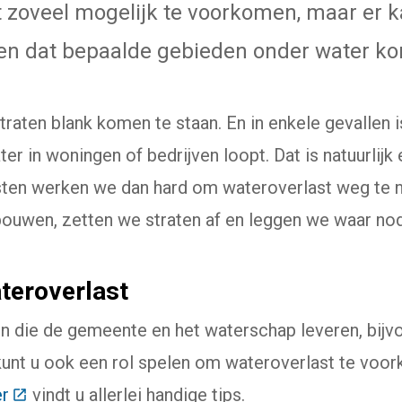
zoveel mogelijk te voorkomen, maar er kan
len dat bepaalde gebieden onder water ko
traten blank komen te staan. En in enkele gevallen is
r in woningen of bedrijven loopt. Dat is natuurlij
sten werken we dan hard om wateroverlast weg te
ouwen, zetten we straten af en leggen we waar nod
eroverlast
n die de gemeente en het waterschap leveren, bijv
 kunt u ook een rol spelen om wateroverlast te voo
er
(Deze link gaat naar een externe website)
vindt u allerlei handige tips.