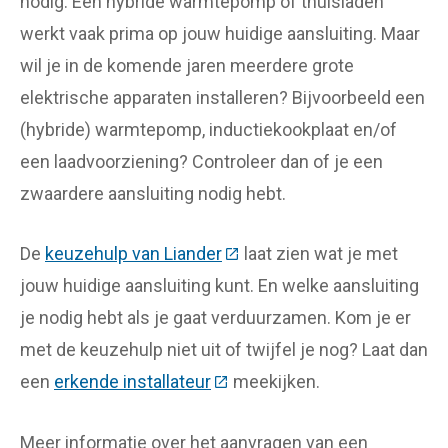
nodig. Een hybride warmtepomp of thuisladen
werkt vaak prima op jouw huidige aansluiting. Maar
wil je in de komende jaren meerdere grote
elektrische apparaten installeren? Bijvoorbeeld een
(hybride) warmtepomp, inductiekookplaat en/of
een laadvoorziening? Controleer dan of je een
zwaardere aansluiting nodig hebt.
De
keuzehulp van Liander
(Deze link gaat naar een ext
laat zien wat je met
jouw huidige aansluiting kunt. En welke aansluiting
je nodig hebt als je gaat verduurzamen. Kom je er
met de keuzehulp niet uit of twijfel je nog? Laat dan
een
erkende installateur
(Deze link gaat naar een exte
meekijken.
Meer informatie over het aanvragen van een