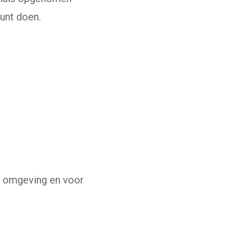
kunt doen.
uw omgeving en voor
 gaat naar een externe website)