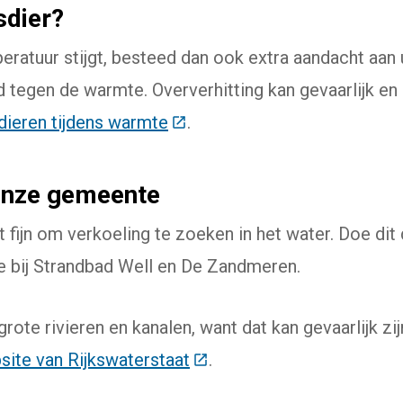
sdier?
eratuur stijgt, besteed dan ook extra aandacht aan 
d tegen de warmte. Oververhitting kan gevaarlijk en
dieren tijdens warmte
(Deze link gaat naar een exte
.
 onze gemeente
fijn om verkoeling te zoeken in het water. Doe dit d
 bij Strandbad Well en De Zandmeren.
ote rivieren en kanalen, want dat kan gevaarlijk zij
site van Rijkswaterstaat
(Deze link gaat naar een e
.