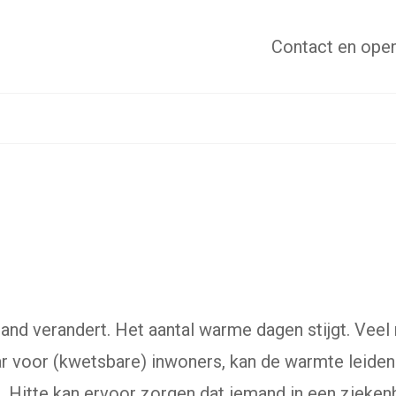
Contact
en open
land verandert. Het aantal warme dagen stijgt. Vee
 voor (kwetsbare) inwoners, kan de warmte leiden
. Hitte kan ervoor zorgen dat iemand in een ziek