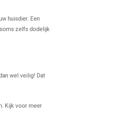
uw huisdier. Een
 soms zelfs dodelijk
rne website)
an wel veilig! Dat
n. Kijk voor meer
xterne website)