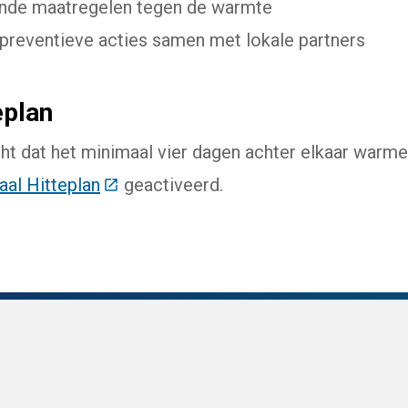
nde maatregelen tegen de warmte
 preventieve acties samen met lokale partners
eplan
t dat het minimaal vier dagen achter elkaar warme
aal Hitteplan
(Deze link gaat naar een externe websi
geactiveerd.