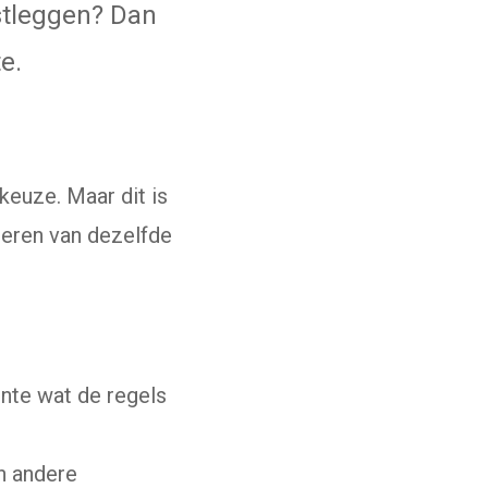
stleggen? Dan
e.
keuze. Maar dit is
deren van dezelfde
ente wat de regels
n andere