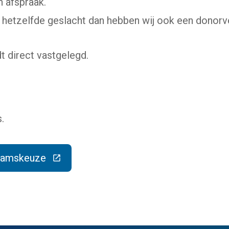
 afspraak.
 hetzelfde geslacht dan hebben wij ook een donorve
 direct vastgelegd.
.
aamskeuze
e link gaat naar een externe website)