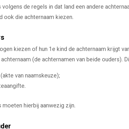
is volgens de regels in dat land een andere achtern
ind ook die achternaam kiezen.
rs
en kiezen of hun 1e kind de achternaam krijgt va
 achternaam (de achternamen van beide ouders). Di
 (akte van naamskeuze);
teaangifte.
 moeten hierbij aanwezig zijn.
uder