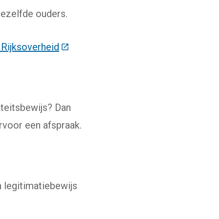
ezelfde ouders.
 Rijksoverheid
(Deze link gaat naar een externe web
iteitsbewijs? Dan
ervoor een afspraak.
legitimatiebewijs