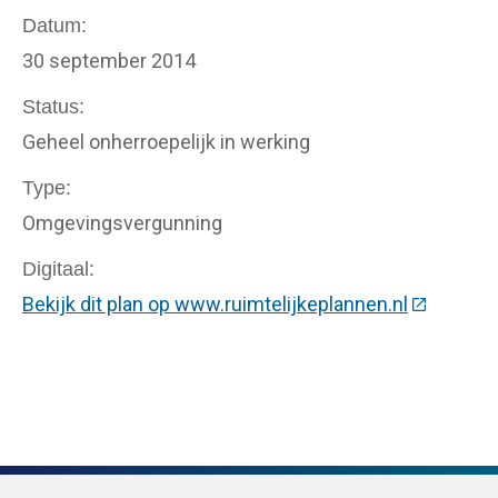
Datum
30 september 2014
Status
Geheel onherroepelijk in werking
Type
Omgevingsvergunning
Digitaal
Bekijk dit plan op www.ruimtelijkeplannen.nl
(Deze link