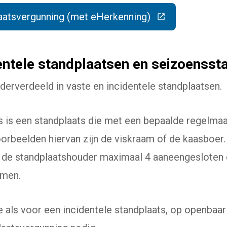
aatsvergunning (met eHerkenning)
(Deze link gaat naar een externe website)
entele standplaatsen en seizoensst
derverdeeld in vaste en incidentele standplaatsen.
s is een standplaats die met een bepaalde regelmaat
rbeelden hiervan zijn de viskraam of de kaasboer.
t de standplaatshouder maximaal 4 aaneengesloten
emen.
als voor een incidentele standplaats, op openbaar 