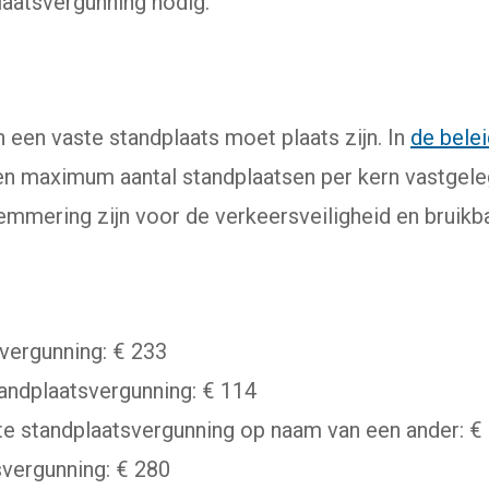
plaatsvergunning nodig.
 een vaste standplaats moet plaats zijn. In
de bele
ink gaat naar een externe website)
en maximum aantal standplaatsen per kern vastgel
emmering zijn voor de verkeersveiligheid en bruikb
vergunning: € 233
tandplaatsvergunning: € 114
te standplaatsvergunning op naam van een ander: €
vergunning: € 280