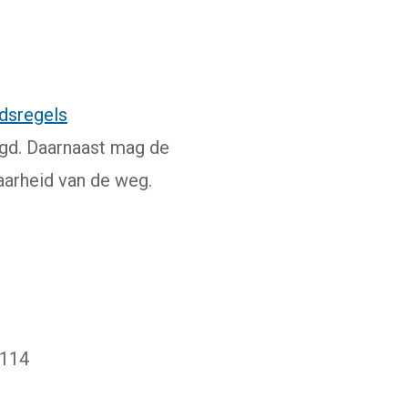
idsregels
egd. Daarnaast mag de
aarheid van de weg.
 114