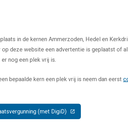
plaats in de kernen Ammerzoden, Hedel en Kerkdrie
r op deze website een advertentie is geplaatst of a
er nog een plek vrij is.
 een bepaalde kern een plek vrij is neem dan eerst
c
aatsvergunning (met DigiD)
(Deze link gaat naar een externe website)