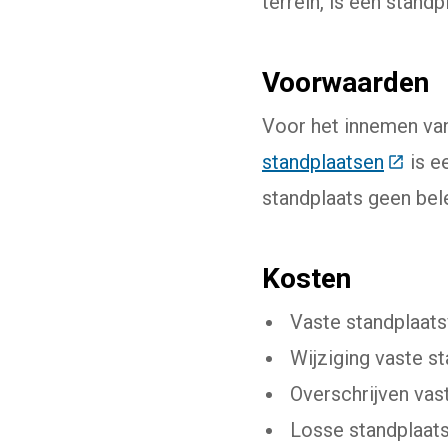
terrein, is een stand
Voorwaarden
Voor het innemen van
standplaatsen
(Deze l
is e
standplaats geen bel
Kosten
Vaste standplaats
Wijziging vaste s
Overschrijven vas
Losse standplaats