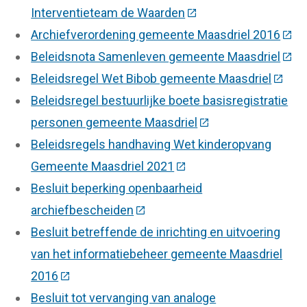
Interventieteam de Waarden
(Deze link gaat naar e
Archiefverordening gemeente Maasdriel 2016
(Dez
Beleidsnota Samenleven gemeente Maasdriel
(Dez
Beleidsregel Wet Bibob gemeente Maasdriel
(Deze 
Beleidsregel bestuurlijke boete basisregistratie
personen gemeente Maasdriel
(Deze link gaat naar
Beleidsregels handhaving Wet kinderopvang
Gemeente Maasdriel 2021
(Deze link gaat naar een
Besluit beperking openbaarheid
archiefbescheiden
(Deze link gaat naar een extern
Besluit betreffende de inrichting en uitvoering
van het informatiebeheer gemeente Maasdriel
2016
(Deze link gaat naar een externe website)
Besluit tot vervanging van analoge