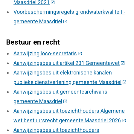
Maasdriel 2021
(Deze link gaat naar een externe we
Voorbeschermingsregels grondwaterkwaliteit -
gemeente Maasdriel
(Deze link gaat naar een exter
Bestuur en recht
Aanwijzing loco-secretaris
(Deze link gaat naar ee
Aanwijzingsbesluit artikel 231 Gemeentewet
(Deze
Aanwijzingsbesluit elektronische kanalen
publieke dienstverlening gemeente Maasdriel
(Deze
Aanwijzingsbesluit gemeentearchivaris
gemeente Maasdriel
(Deze link gaat naar een exter
Aanwijzingsbesluit toezichthouders Algemene
wet bestuursrecht gemeente Maasdriel 2026
(Deze
Aanwijzingsbesluit toezichthouders