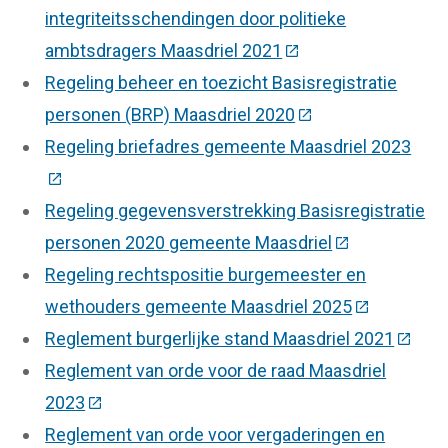
integriteitsschendingen door politieke
ambtsdragers Maasdriel 2021
(Deze link gaat naar
Regeling beheer en toezicht Basisregistratie
personen (BRP) Maasdriel 2020
(Deze link gaat naa
Regeling briefadres gemeente Maasdriel 2023
(Deze link gaat naar een externe website)
Regeling gegevensverstrekking Basisregistratie
personen 2020 gemeente Maasdriel
(Deze link gaa
Regeling rechtspositie burgemeester en
wethouders gemeente Maasdriel 2025
(Deze link g
Reglement burgerlijke stand Maasdriel 2021
(Deze 
Reglement van orde voor de raad Maasdriel
2023
(Deze link gaat naar een externe website)
Reglement van orde voor vergaderingen en