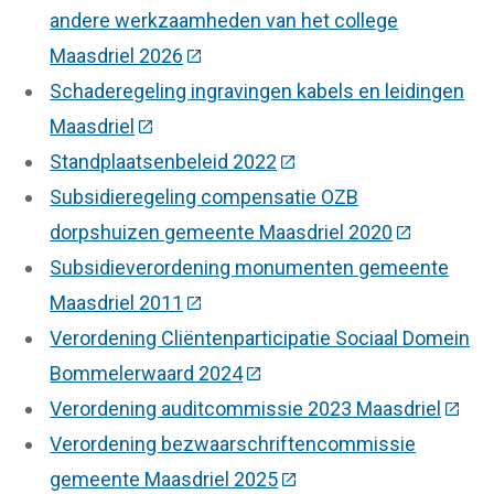
andere werkzaamheden van het college
Maasdriel 2026
(Deze link gaat naar een externe we
Schaderegeling ingravingen kabels en leidingen
Maasdriel
(Deze link gaat naar een externe website
Standplaatsenbeleid 2022
(Deze link gaat naar een
Subsidieregeling compensatie OZB
dorpshuizen gemeente Maasdriel 2020
(Deze link 
Subsidieverordening monumenten gemeente
Maasdriel 2011
(Deze link gaat naar een externe we
Verordening Cliëntenparticipatie Sociaal Domein
Bommelerwaard 2024
(Deze link gaat naar een ext
Verordening auditcommissie 2023 Maasdriel
(Deze
Verordening bezwaarschriftencommissie
gemeente Maasdriel 2025
(Deze link gaat naar een