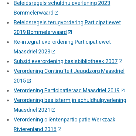
Beleidsregels schuldhulpverlening 2023
Bommelerwaard
(Deze link gaat naar een externe w
Beleidsregels terugvordering Participatiewet
2019 Bommelerwaard
(Deze link gaat naar een ext
Re-integratieverordening Participatiewet
Maasdriel 2023
(Deze link gaat naar een externe we
Subsidieverordening basisbibliotheek 2007
(Deze l
Verordening Continuïteit Jeugdzorg Maasdriel
2015
(Deze link gaat naar een externe website)
Verordening Participatieraad Maasdriel 2019
(Deze 
Verordening beslistermijn schuldhulpverlening
Maasdriel 2021
(Deze link gaat naar een externe we
Verordening cliëntenparticipatie Werkzaak
Rivierenland 2016
(Deze link gaat naar een externe