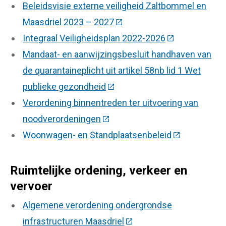
Beleidsvisie externe veiligheid Zaltbommel en
Maasdriel 2023 – 2027
(Deze link gaat naar een ex
Integraal Veiligheidsplan 2022-2026
(Deze link gaat
Mandaat- en aanwijzingsbesluit handhaven van
de quarantaineplicht uit artikel 58nb lid 1 Wet
publieke gezondheid
(Deze link gaat naar een exte
Verordening binnentreden ter uitvoering van
noodverordeningen
(Deze link gaat naar een extern
Woonwagen- en Standplaatsenbeleid
(Deze link ga
Ruimtelijke ordening, verkeer en
vervoer
Algemene verordening ondergrondse
infrastructuren Maasdriel
(Deze link gaat naar een 