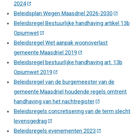
2024
(Deze link gaat naar een externe website)
Beleidsplan Wegen Maasdriel 2026-2030
(Deze link
Beleidsregel Bestuurlijke handhaving artikel 13b
Opiumwet
(Deze link gaat naar een externe website
Beleidsregel Wet aanpak woonoverlast
gemeente Maasdriel 2019
(Deze link gaat naar een
Beleidsregel bestuurlijke handhaving art. 13b
Opiumwet 2019
(Deze link gaat naar een externe w
Beleidsregel van de burgemeester van de
gemeente Maasdriel houdende regels omtrent
handhaving van het nachtregister
(Deze link gaat n
Beleidsregels concretisering van de term slecht
levensgedrag
(Deze link gaat naar een externe web
Beleidsregels evenementen 2023
(Deze link gaat 