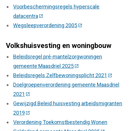
Voorbeschermingsregels hyperscale
datacentra
(Deze link gaat naar een externe websit
Wegsleepverordening 2005
(Deze link gaat naar ee
Volkshuisvesting en woningbouw
Beleidsregel pré-mantelzorgwoningen
gemeente Maasdriel 2025
(Deze link gaat naar een
Beleidsregels Zelfbewoningsplicht 2021
(Deze link
Doelgroepenverordening gemeente Maasdriel
2021
(Deze link gaat naar een externe website)
Gewijzigd Beleid huisvesting arbeidsmigranten
2019
(Deze link gaat naar een externe website)
Verordening Toekomstbestendig Wonen