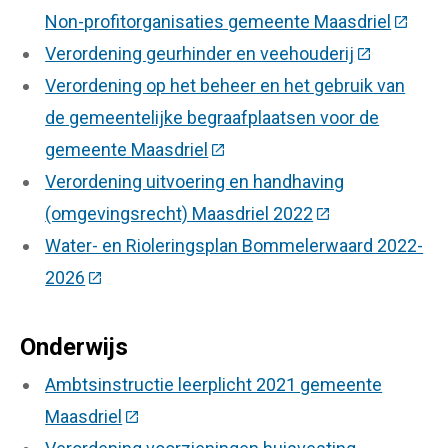
Non-profitorganisaties gemeente Maasdriel
(Deze l
Verordening geurhinder en veehouderij
(Deze link 
Verordening op het beheer en het gebruik van
de gemeentelijke begraafplaatsen voor de
gemeente Maasdriel
(Deze link gaat naar een exter
Verordening uitvoering en handhaving
(omgevingsrecht) Maasdriel 2022
(Deze link gaat 
Water- en Rioleringsplan Bommelerwaard 2022-
2026
(Deze link gaat naar een externe website)
Onderwijs
Ambtsinstructie leerplicht 2021 gemeente
Maasdriel
(Deze link gaat naar een externe website