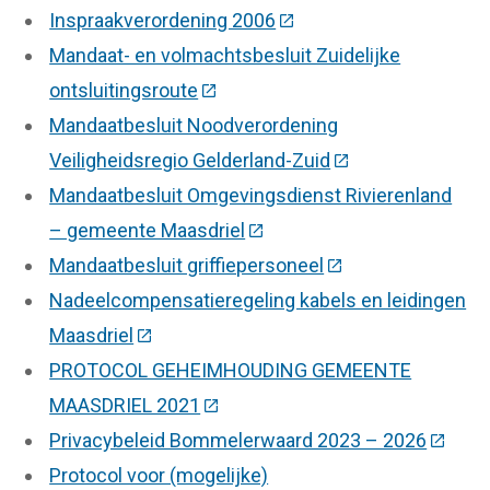
Inspraakverordening 2006
(Deze link gaat naar een
Mandaat- en volmachtsbesluit Zuidelijke
ontsluitingsroute
(Deze link gaat naar een externe 
Mandaatbesluit Noodverordening
Veiligheidsregio Gelderland-Zuid
(Deze link gaat na
Mandaatbesluit Omgevingsdienst Rivierenland
– gemeente Maasdriel
(Deze link gaat naar een ext
Mandaatbesluit griffiepersoneel
(Deze link gaat naa
Nadeelcompensatieregeling kabels en leidingen
Maasdriel
(Deze link gaat naar een externe website
PROTOCOL GEHEIMHOUDING GEMEENTE
MAASDRIEL 2021
(Deze link gaat naar een externe 
Privacybeleid Bommelerwaard 2023 – 2026
(Deze l
Protocol voor (mogelijke)