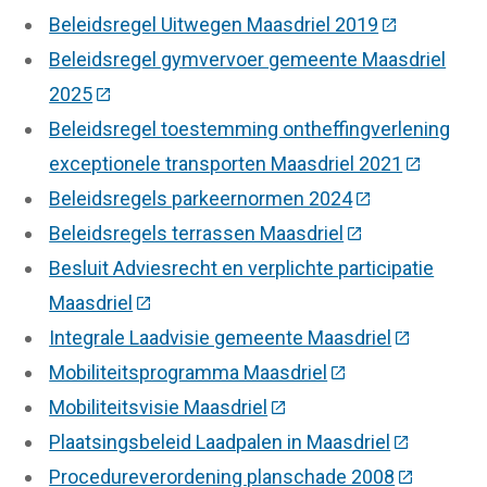
Beleidsregel Uitwegen Maasdriel 2019
(Deze link g
Beleidsregel gymvervoer gemeente Maasdriel
2025
(Deze link gaat naar een externe website)
Beleidsregel toestemming ontheffingverlening
exceptionele transporten Maasdriel 2021
(Deze lin
Beleidsregels parkeernormen 2024
(Deze link gaat
Beleidsregels terrassen Maasdriel
(Deze link gaat 
Besluit Adviesrecht en verplichte participatie
Maasdriel
(Deze link gaat naar een externe website
Integrale Laadvisie gemeente Maasdriel
(Deze link 
Mobiliteitsprogramma Maasdriel
(Deze link gaat na
Mobiliteitsvisie Maasdriel
(Deze link gaat naar een 
Plaatsingsbeleid Laadpalen in Maasdriel
(Deze link 
Procedureverordening planschade 2008
(Deze link