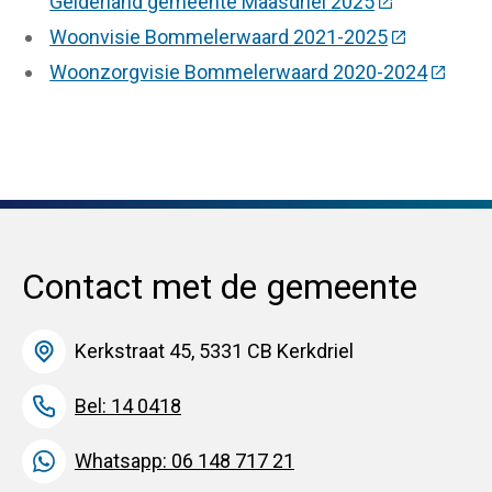
Gelderland gemeente Maasdriel 2025
(Deze link ga
Woonvisie Bommelerwaard 2021-2025
(Deze link 
Woonzorgvisie Bommelerwaard 2020-2024
(Deze l
Contact met de gemeente
Kerkstraat 45, 5331 CB Kerkdriel
Bel: 14 0418
Whatsapp: 06 148 717 21