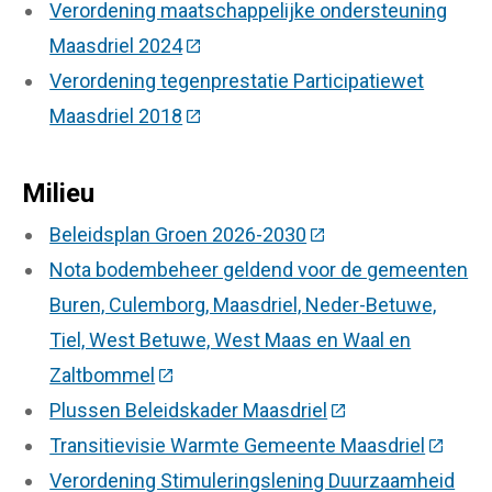
Verordening maatschappelijke ondersteuning
Maasdriel 2024
(Deze link gaat naar een externe we
Verordening tegenprestatie Participatiewet
Maasdriel 2018
(Deze link gaat naar een externe we
Milieu
Beleidsplan Groen 2026-2030
(Deze link gaat naar 
Nota bodembeheer geldend voor de gemeenten
Buren, Culemborg, Maasdriel, Neder-Betuwe,
Tiel, West Betuwe, West Maas en Waal en
Zaltbommel
(Deze link gaat naar een externe websi
Plussen Beleidskader Maasdriel
(Deze link gaat na
Transitievisie Warmte Gemeente Maasdriel
(Deze l
Verordening Stimuleringslening Duurzaamheid