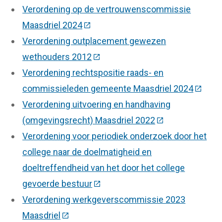
Verordening op de vertrouwenscommissie
Maasdriel 2024
(Deze link gaat naar een externe we
Verordening outplacement gewezen
wethouders 2012
(Deze link gaat naar een externe
Verordening rechtspositie raads- en
commissieleden gemeente Maasdriel 2024
(Deze l
Verordening uitvoering en handhaving
(omgevingsrecht) Maasdriel 2022
(Deze link gaat 
Verordening voor periodiek onderzoek door het
college naar de doelmatigheid en
doeltreffendheid van het door het college
gevoerde bestuur
(Deze link gaat naar een externe
Verordening werkgeverscommissie 2023
Maasdriel
(Deze link gaat naar een externe website