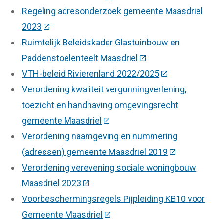
Regeling adresonderzoek gemeente Maasdriel
2023
(Deze link gaat naar een externe website)
Ruimtelijk Beleidskader Glastuinbouw en
Paddenstoelenteelt Maasdriel
(Deze link gaat naar
VTH-beleid Rivierenland 2022/2025
(Deze link gaat
Verordening kwaliteit vergunningverlening,
toezicht en handhaving omgevingsrecht
gemeente Maasdriel
(Deze link gaat naar een exter
Verordening naamgeving en nummering
(adressen) gemeente Maasdriel 2019
(Deze link ga
Verordening verevening sociale woningbouw
Maasdriel 2023
(Deze link gaat naar een externe we
Voorbeschermingsregels Pijpleiding KB10 voor
Gemeente Maasdriel
(Deze link gaat naar een exte