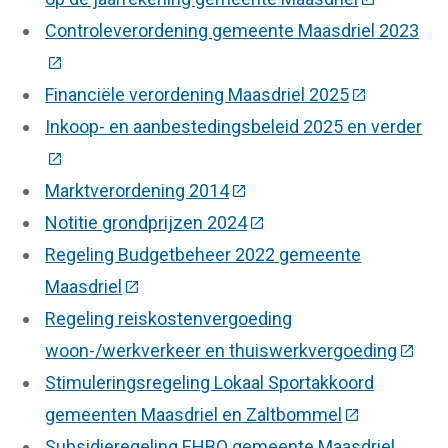
Controleverordening gemeente Maasdriel 2023
(Deze link gaat naar een externe website)
Financiële verordening Maasdriel 2025
(Deze link g
Inkoop- en aanbestedingsbeleid 2025 en verder
(Deze link gaat naar een externe website)
Marktverordening 2014
(Deze link gaat naar een ex
Notitie grondprijzen 2024
(Deze link gaat naar een 
Regeling Budgetbeheer 2022 gemeente
Maasdriel
(Deze link gaat naar een externe website
Regeling reiskostenvergoeding
woon-/werkverkeer en thuiswerkvergoeding
(Deze 
Stimuleringsregeling Lokaal Sportakkoord
gemeenten Maasdriel en Zaltbommel
(Deze link ga
Subsidieregeling EHBO gemeente Maasdriel