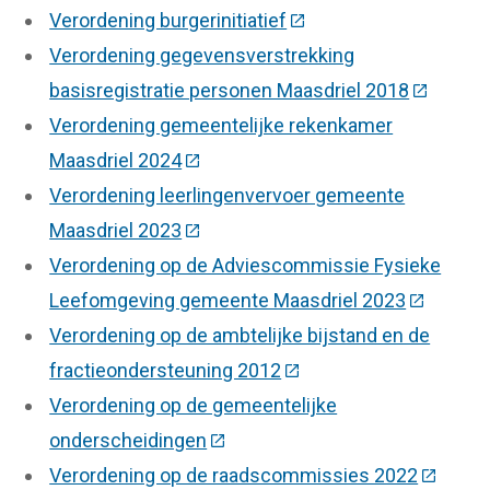
Verordening burgerinitiatief
(Deze link gaat naar ee
Verordening gegevensverstrekking
basisregistratie personen Maasdriel 2018
(Deze lin
Verordening gemeentelijke rekenkamer
Maasdriel 2024
(Deze link gaat naar een externe we
Verordening leerlingenvervoer gemeente
Maasdriel 2023
(Deze link gaat naar een externe we
Verordening op de Adviescommissie Fysieke
Leefomgeving gemeente Maasdriel 2023
(Deze lin
Verordening op de ambtelijke bijstand en de
fractieondersteuning 2012
(Deze link gaat naar ee
Verordening op de gemeentelijke
onderscheidingen
(Deze link gaat naar een externe
Verordening op de raadscommissies 2022
(Deze li