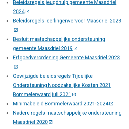
Beleidsregels jeugdhulp gemeente Maasdriel
2024
(Deze link gaat naar een externe website)
Beleidsregels leerlingenvervoer Maasdriel 2023
(Deze link gaat naar een externe website)
Besluit maatschappelijke ondersteuning
gemeente Maasdriel 2019
(Deze link gaat naar een
Erfgoedverordening Gemeente Maasdriel 2023
(Deze link gaat naar een externe website)
Gewijzigde beleidsregels Tijdelijke
Ondersteuning Noodzakelijke Kosten 2021
Bommelerwaard juli 2021
(Deze link gaat naar een 
Minimabeleid Bommelerwaard 2021-2024
(Deze lin
Nadere regels maatschappelijke ondersteuning
Maasdriel 2020
(Deze link gaat naar een externe we