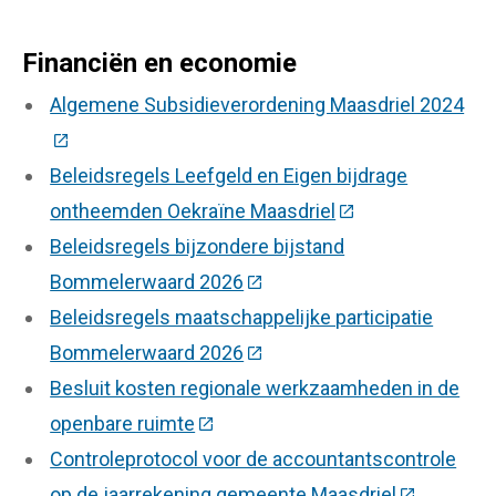
Financiën en economie
Algemene Subsidieverordening Maasdriel 2024
(Deze link gaat naar een externe website)
Beleidsregels Leefgeld en Eigen bijdrage
ontheemden Oekraïne Maasdriel
(Deze link gaat na
Beleidsregels bijzondere bijstand
Bommelerwaard 2026
(Deze link gaat naar een ext
Beleidsregels maatschappelijke participatie
Bommelerwaard 2026
(Deze link gaat naar een ext
Besluit kosten regionale werkzaamheden in de
openbare ruimte
(Deze link gaat naar een externe w
Controleprotocol voor de accountantscontrole
op de jaarrekening gemeente Maasdriel
(Deze link 